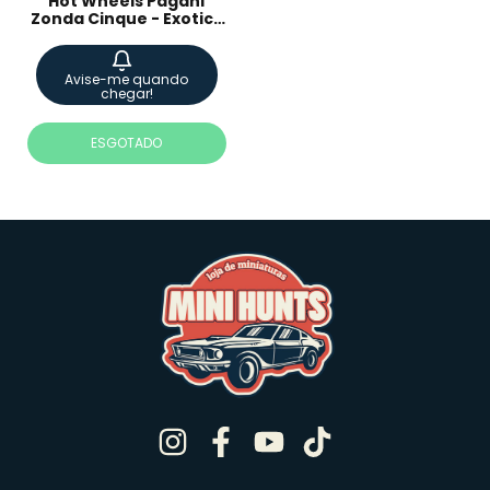
Hot Wheels Pagani
Zonda Cinque - Exotics
- JJH34
Avise-me quando
chegar!
ESGOTADO