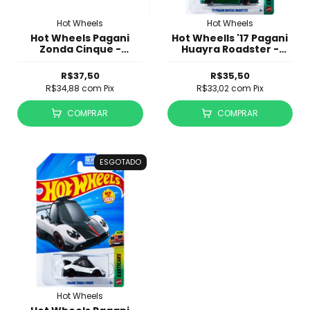
Hot Wheels
Hot Wheels
Hot Wheels Pagani
Hot Wheells '17 Pagani
Zonda Cinque -
Huayra Roadster -
Exoticars - JJK75
JJH99 - Exoticars
R$37,50
R$35,50
R$34,88
com
Pix
R$33,02
com
Pix
COMPRAR
COMPRAR
ESGOTADO
Hot Wheels