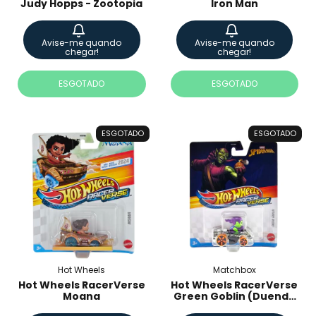
Judy Hopps - Zootopia
Iron Man
Avise-me quando
Avise-me quando
chegar!
chegar!
ESGOTADO
ESGOTADO
ESGOTADO
ESGOTADO
Hot Wheels
Matchbox
Hot Wheels RacerVerse
Hot Wheels RacerVerse
Moana
Green Goblin (Duende
Verde)