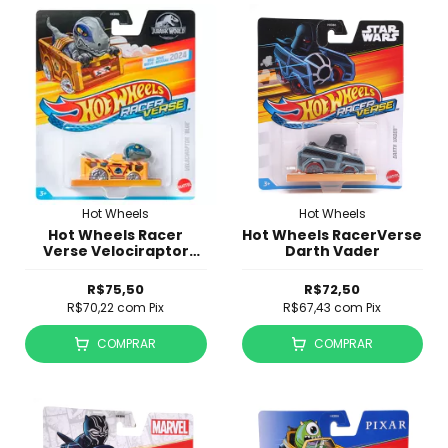
Hot Wheels
Hot Wheels
Hot Wheels Racer
Hot Wheels RacerVerse
Verse Velociraptor
Darth Vader
'Blue' - Jurassic World -
HRT35
R$75,50
R$72,50
R$70,22
com
Pix
R$67,43
com
Pix
COMPRAR
COMPRAR