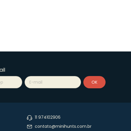
il
11 974102906
contato@minihunts.com.br