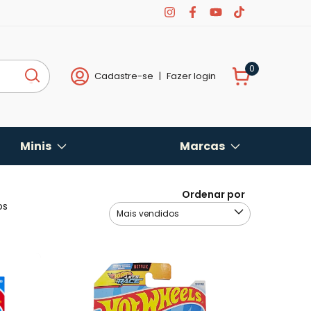
0
Cadastre-se
|
Fazer login
Minis
Marcas
Ordenar por
os