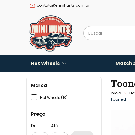
contato@minihunts.com.br
Hot Wheels
Matchb
Toon
Marca
Início
Ho
Hot Wheels (13)
Tooned
Preço
De
Até