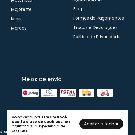
Matchbox
Blog
Majorette
Formas de Pagamentos
Minis
Trocas e Devoluções
Marcas
Politica de Privacidade
Meios de envio
Ao navegar por este site
você
aceita o uso de cookies
para
Aceitar e fechar
agilizar a sua experiência de
compra.
s reservados.