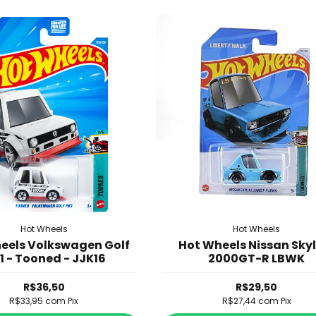
Hot Wheels
Hot Wheels
eels Volkswagen Golf
Hot Wheels Nissan Skyl
1 - Tooned - JJK16
2000GT-R LBWK
R$36,50
R$29,50
R$33,95
com
Pix
R$27,44
com
Pix