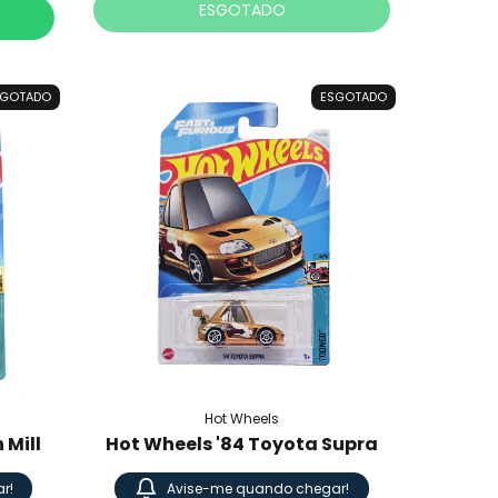
ESGOTADO
SGOTADO
ESGOTADO
Hot Wheels
 Mill
Hot Wheels '84 Toyota Supra
r!
Avise-me quando chegar!