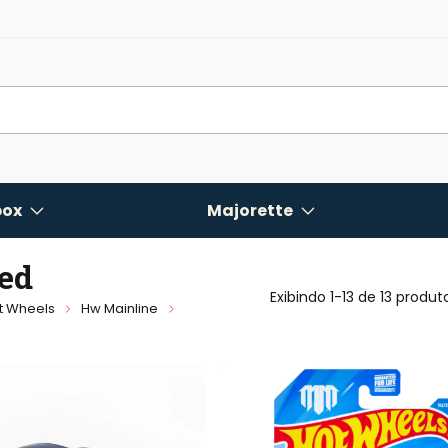
ox
Majorette
ed
Exibindo 1-13 de 13 produt
t Wheels
Hw Mainline