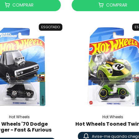
COMPRAR
COMPRAR
ESGOTADO
E
Hot Wheels
Hot Wheels
 Wheels '70 Dodge
Hot Wheels Tooned Twin
ger - Fast & Furious
Avise-me quando chega